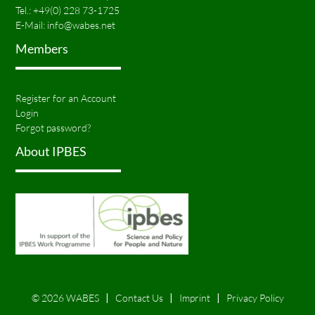
Tel.:
+49(0) 228 73-1725
E-Mail:
info@wabes.net
Members
Register for an Account
Login
Forgot password?
About IPBES
© 2026 WABES
Contact Us
Imprint
Privacy Policy